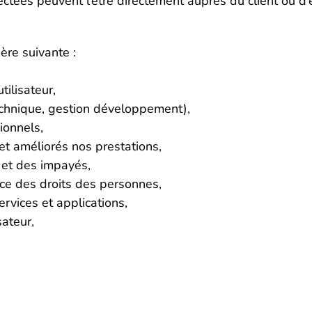
ctées peuvent l’être directement auprès du client ou d’
ère suivante :
tilisateur,
echnique, gestion développement),
ionnels,
 et améliorés nos prestations,
 et des impayés,
ce des droits des personnes,
rvices et applications,
ateur,